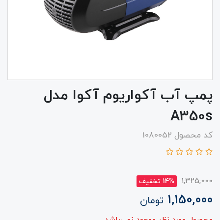
پمپ آب آکواریوم آکوا مدل
A350s
کد محصول 1080052
1,325,000
14% تخفیف
1,150,000
تومان