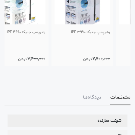
واترپمپ جنیکا IPF-3990
واترپمپ جنیکا IPF-4990
3,400,000
2,700,000
تومان
تومان
مشخصات
دیدگاه‌ها
شرکت سازنده