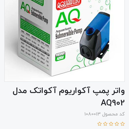
واتر پمپ آکواریوم آکواتک مدل
AQ902
کد محصول 1080013