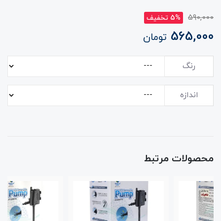
590,000
5% تخفیف
565,000
تومان
رنگ
اندازه
محصولات مرتبط