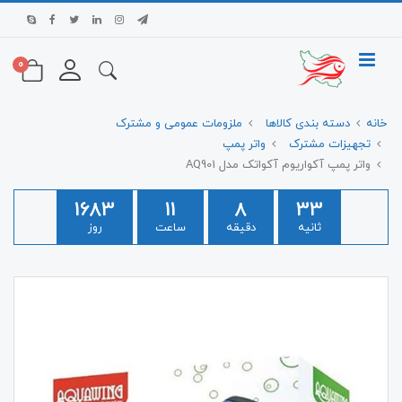
0
خانه
دسته بندی کالاها
ملزومات عمومی و مشترک
تجهیزات مشترک
واتر پمپ
واتر پمپ آکواریوم آکواتک مدل AQ901
1683
11
8
33
ثانیه
دقیقه
ساعت
روز