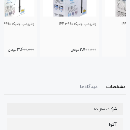
واترپمپ جنیکا IPF-3990
واترپمپ جنیکا IPF-4990
3,400,000
2,700,000
تومان
تومان
مشخصات
دیدگاه‌ها
شرکت سازنده
آکوا