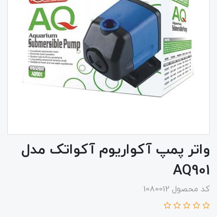
واتر پمپ آکواریوم آکواتک مدل
AQ901
کد محصول 1080012