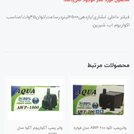
فیلتر داخلی ابشاری/بازدهی2500لیتردرساعت/توان45وات/مناسب
اکواریوم اب شیرین
محصولات مرتبط
واترپمپ اکوا AWP 200 مدل فواره
واتر پمپ آکواریوم آکوا مدل
واتر پمپ آکوا