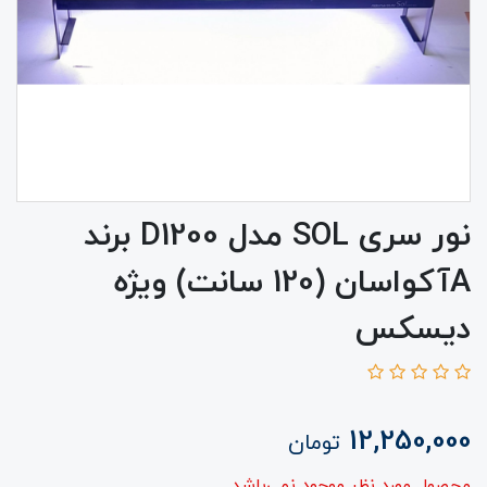
نور سری SOL مدل D1200 برند
Aآکواسان (120 سانت) ویژه
دیسکس
12,250,000
تومان
محصول مورد نظر موجود نمی‌باشد.