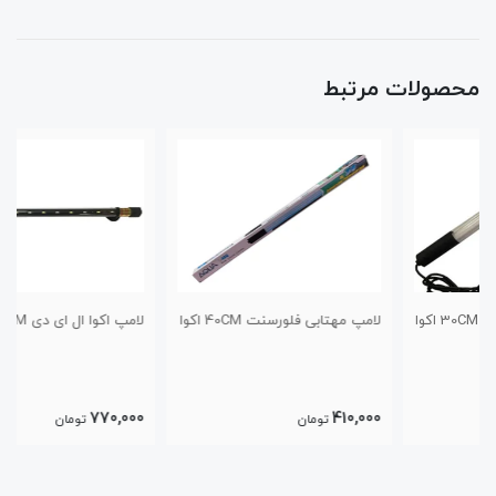
محصولات مرتبط
لامپ مهتابی فلورسنت 40CM اکوا
لامپ اکوا ال ای دی 20CM
770,000
410,000
تومان
تومان