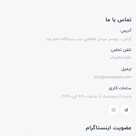
تماس با ما
آدرس:
گیلان ، رودسر میدان طالقانی جنب درمانگاه امام رضا
تلفن تماس:
09034319141
ایمیل:
info@iranvarium.com
ساعات کاری:
شنبه تا پنجشنبه، از ساعت 9.30 الی 21.30
عضویت اینستاگرام