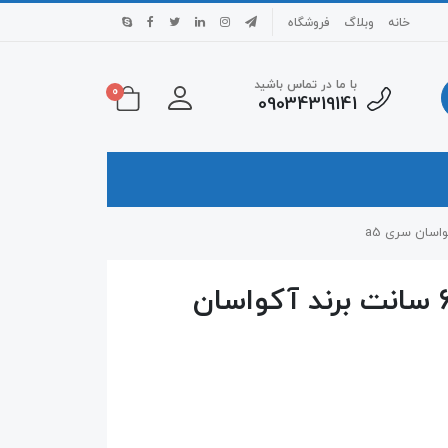
خانه
وبلاگ
فروشگاه
با ما در تماس باشید
0
09034319141
نور ال ای دی آکواریوم ۶۰ سانت برند آکواسان