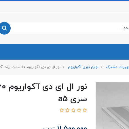
هیزات مشترک
لوازم نوری آکواریوم
نور ال ای دی آکواریوم ۶۰ سانت برند آکواسان سری a5
سری a5
11,500,000