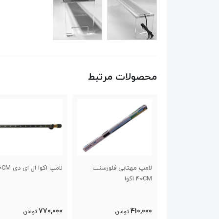
محصولات مرتبط
ابی فلورسنت
لامپ اکوا ال ای دی 20CM
لامپ اکوا ال ای دی 50CM
1,100,000
770,000
تومان
تومان
تومان