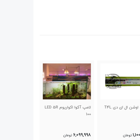
لامپ آکوا اکواریوم LED 5R
لامپ اوشن ال ای دی LED-
لامپ اوشن ال ای دی 01
302
1,420,000
1,594,000
6,09
تومان
تومان
تومان