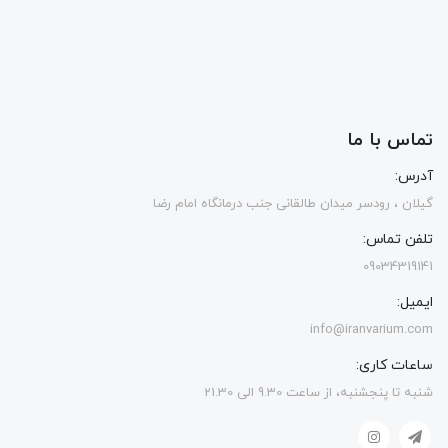
تماس با ما
آدرس:
گیلان ، رودسر میدان طالقانی جنب درمانگاه امام رضا
تلفن تماس:
09034319141
ایمیل:
info@iranvarium.com
ساعات کاری:
شنبه تا پنجشنبه، از ساعت 9.30 الی 21.30