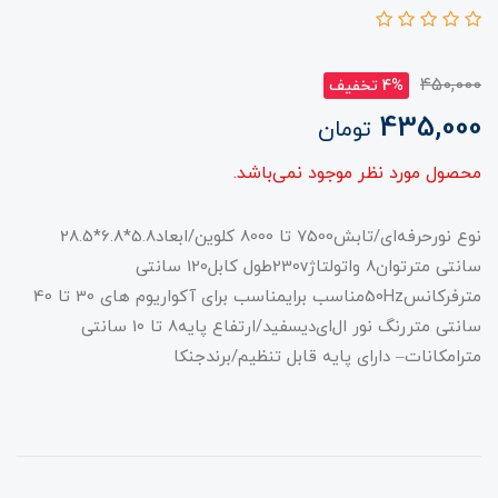
450,000
4% تخفیف
435,000
تومان
محصول مورد نظر موجود نمی‌باشد.
نوع نورحرفه‌ای/تابش7500 تا 8000 کلوین/ابعاد5.8*6.8*28.5
سانتی مترتوان8 واتولتاژ230vطول کابل120 سانتی
مترفرکانس50Hzمناسب برایمناسب برای آکواریوم های 30 تا 40
سانتی متررنگ نور ال‌ای‌دیسفید/ارتفاع پایه8 تا 10 سانتی
مترامکانات– دارای پایه قابل تنظیم/برندجنکا