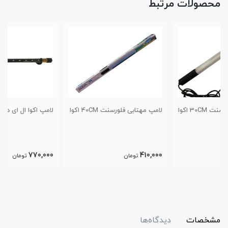
محصولات مرتبط
لامپ مهتابی فلورسنت 40CM اکوا
لامپ اکوا ال ای دی 20CM
770,000
410,000
تومان
تومان
مشخصات
دیدگاه‌ها