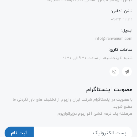
گیلان ، رودسر میدان طالقانی جنب درمانگاه امام رضا
تلفن تماس:
09034319141
ایمیل:
info@iranvarium.com
ساعات کاری:
شنبه تا پنجشنبه، از ساعت 9.30 الی 21.30
عضویت اینستاگرام
با عضویت در اینستاگرام شرکت ایران واریوم از تخفیف های باور نکردنی ما
مطلع شوید.
هرهفته یک قرعه کشی آکواریوم درایرانواریوم
ثبت نام