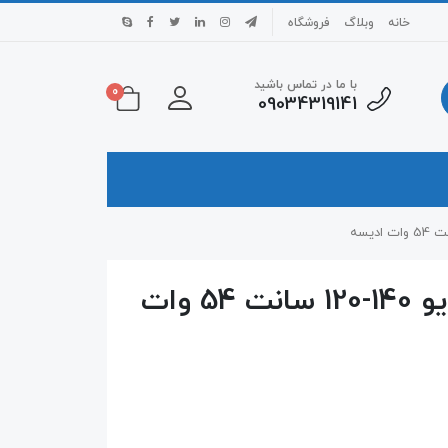
خانه
وبلاگ
فروشگاه
با ما در تماس باشید
0
09034319141
قاب مهتابی 4 تایی تی فایو 140-120 سانت 54 وات