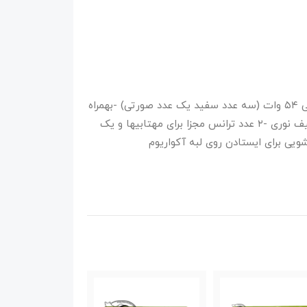
قاب مهتابی تی فایو مارک اودیسه ۴ عدد مهتابی ۵۴ وات (سه عدد سفید یک عدد صورتی) -بهمراه
۴ عدد ال ای دی آبی مناسب نور شب و‌تکمیل طیف نوری -۲ عدد ترانس مجزا برای مهتابیها و یک
کشویی برای ایستادن روی لبه آکواریوم