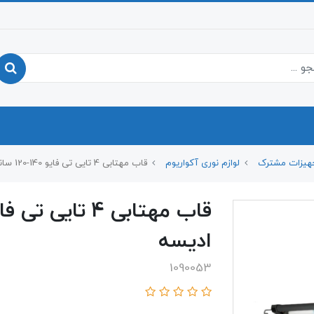
هیزات مشترک
لوازم نوری آکواریوم
قاب مهتابی 4 تایی تی فایو 140-120 سانت 54 وات ادیسه
ادیسه
1090053