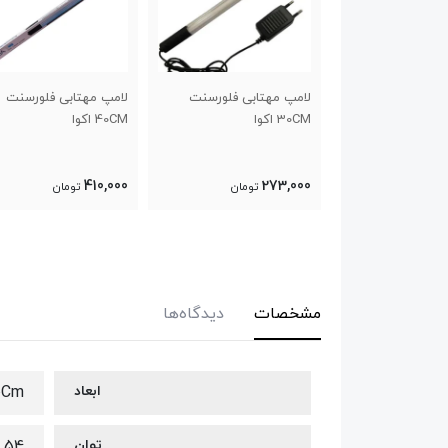
لامپ اوشن ال ای دی T4L
لامپ مهتابی فلورسنت
لامپ مهتابی فلورسنت
30CM اکوا
40CM اکوا
410,000
273,000
تومان
تومان
تومان
مشخصات
دیدگاه‌ها
ابعاد
0Cm
توان
54 وات