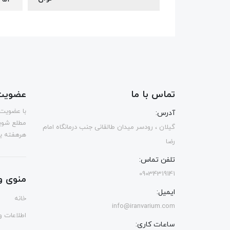
تماس با ما
عضویت 
با عضویت 
آدرس:
مطلع شوی
گیلان ، رودسر میدان طالقانی جنب درمانگاه امام
هرهفته یک
رضا
تلفن تماس:
09034319141
منوی و
ایمیل:
خانه
info@iranvarium.com
اطلاعات و 
ساعات کاری: