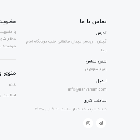
تماس با ما
عضویت 
با عضویت 
آدرس:
مطلع شوی
گیلان ، رودسر میدان طالقانی جنب درمانگاه امام
هرهفته یک
رضا
تلفن تماس:
09034319141
منوی و
ایمیل:
خانه
info@iranvarium.com
اطلاعات و 
ساعات کاری:
شنبه تا پنجشنبه، از ساعت 9.30 الی 21.30