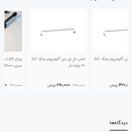
ریوم جنکا SC-
لامپ ال ای دی آکواریوم جنکا SC-
چراغ LED داخل آکواریومی roxin،
20 پایه دار
سری RX-D D1000
360,000
290,000
360,000
تومان
420,000
تومان
دیدگاه‌ها