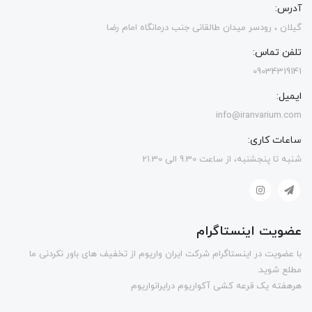
آدرس:
گیلان ، رودسر میدان طالقانی جنب درمانگاه امام رضا
تلفن تماس:
09034319141
ایمیل:
info@iranvarium.com
ساعات کاری:
شنبه تا پنجشنبه، از ساعت 9.30 الی 21.30
عضویت اینستاگرام
با عضویت در اینستاگرام شرکت ایران واریوم از تخفیف های باور نکردنی ما
مطلع شوید.
هرهفته یک قرعه کشی آکواریوم درایرانواریوم