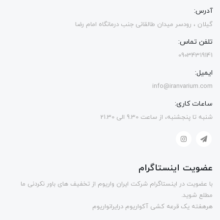
آدرس:
گیلان ، رودسر میدان طالقانی جنب درمانگاه امام رضا
تلفن تماس:
09034319141
ایمیل:
info@iranvarium.com
ساعات کاری:
شنبه تا پنجشنبه، از ساعت 9.30 الی 21.30
عضویت اینستاگرام
با عضویت در اینستاگرام شرکت ایران واریوم از تخفیف های باور نکردنی ما
مطلع شوید.
هرهفته یک قرعه کشی آکواریوم درایرانواریوم