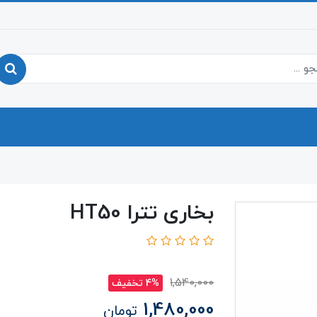
بخاری تترا HT50
1,540,000
4% تخفیف
1,480,000
تومان