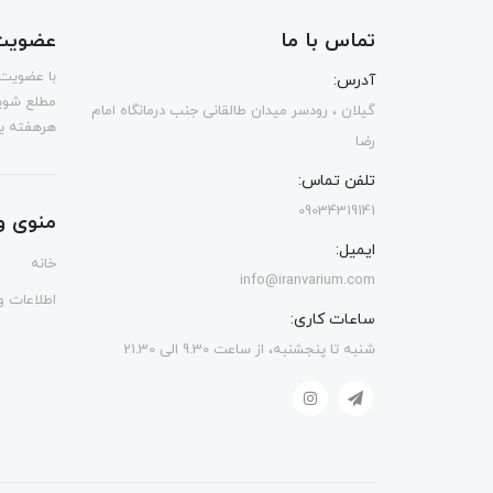
تماس با ما
عضویت 
با عضویت 
آدرس:
مطلع شوی
گیلان ، رودسر میدان طالقانی جنب درمانگاه امام
هرهفته یک
رضا
تلفن تماس:
09034319141
منوی و
ایمیل:
خانه
info@iranvarium.com
اطلاعات و 
ساعات کاری:
شنبه تا پنجشنبه، از ساعت 9.30 الی 21.30