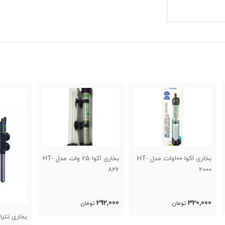
اری اکوا 100وات مدل HT-
بخاری اکوا 25 وات مدل HT-
2600
826
0,000
292,000
تومان
بخاری تترا HT50