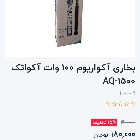
بخاری آکواریوم 100 وات آکواتک
AQ-1500
1000019
210,000
15% تخفیف
180,000
تومان