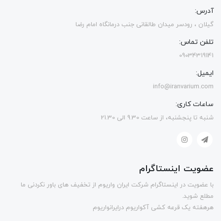
آدرس:
گیلان ، رودسر میدان طالقانی جنب درمانگاه امام رضا
تلفن تماس:
09034319141
ایمیل:
info@iranvarium.com
ساعات کاری:
شنبه تا پنجشنبه، از ساعت 9.30 الی 21.30
عضویت اینستاگرام
با عضویت در اینستاگرام شرکت ایران واریوم از تخفیف های باور نکردنی ما
مطلع شوید.
هرهفته یک قرعه کشی آکواریوم درایرانواریوم