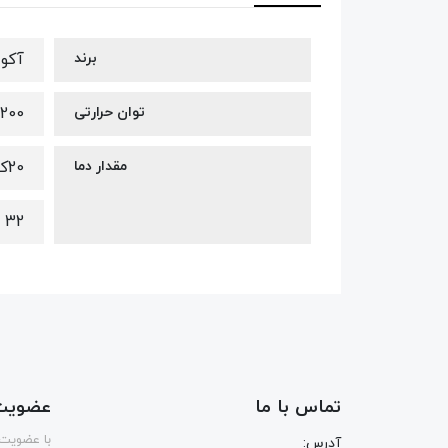
برند
آکوا
توان حرارتی
200 وات
مقدار دما
20کمترین دما
32 بیشترین دما
تماس با ما
عضویت 
با عضویت 
آدرس: