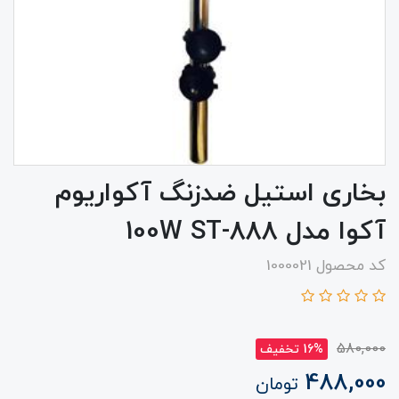
بخاری استیل ضدزنگ آکواریوم
آکوا مدل 100W ST-888
کد محصول 1000021
580,000
16% تخفیف
488,000
تومان