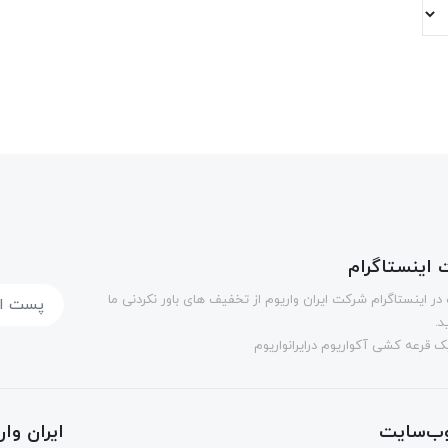
اینستاگرام
در اینستاگرام شرکت ایران واریوم از تخفیف های باور نکردنی ما
د.
 قرعه کشی آکواریوم درایرانواریوم
ب‌سایت
ایران وا