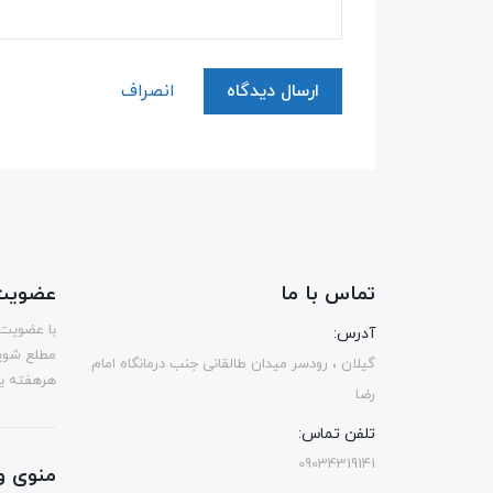
ارسال دیدگاه
انصراف
تماس با ما
عضویت 
با عضویت 
آدرس:
مطلع شوی
گیلان ، رودسر میدان طالقانی جنب درمانگاه امام
هرهفته یک
رضا
تلفن تماس:
09034319141
منوی و