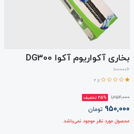
بخاری آکواریوم آکوا DG300
1000006
از 2
1,254,000
25% تخفیف
950,000
تومان
محصول مورد نظر موجود نمی‌باشد.