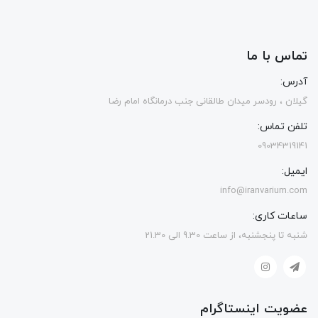
تماس با ما
آدرس:
گیلان ، رودسر میدان طالقانی جنب درمانگاه امام رضا
تلفن تماس:
09034319141
ایمیل:
info@iranvarium.com
ساعات کاری:
شنبه تا پنجشنبه، از ساعت 9.30 الی 21.30
عضویت اینستاگرام