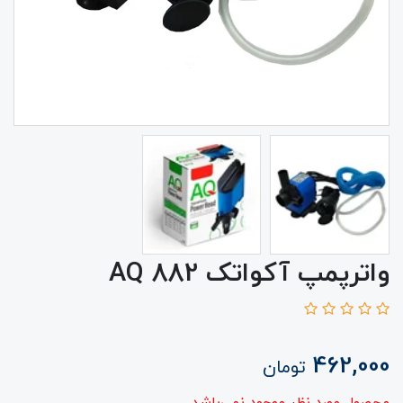
واترپمپ آکواتک AQ 882
462,000
تومان
محصول مورد نظر موجود نمی‌باشد.