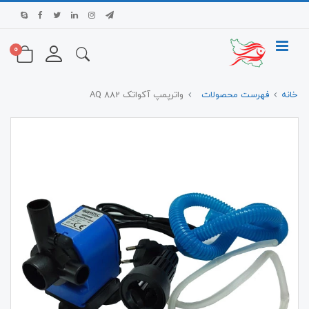
0
خانه
فهرست محصولات
واترپمپ آکواتک AQ 882