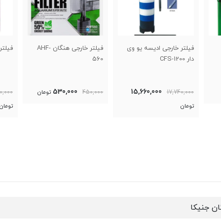
ی
فیلتر خارجی هنگان AHF-
فیلتر سطلی اتمن CF-1200
560
کد2217
5,857,000
530,000
450,000
تومان
6,800,000
0,000
تومان
ن جنیکا