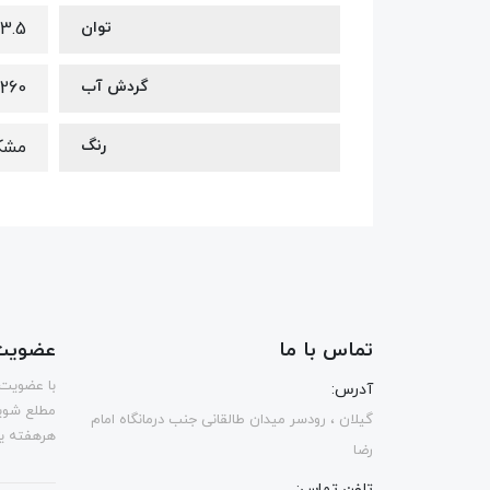
توان
3.5وات
گردش آب
260 لیتر در ساعت
رنگ
مشک
تماس با ما
عضویت 
با عضویت 
آدرس:
مطلع شوی
گیلان ، رودسر میدان طالقانی جنب درمانگاه امام
هرهفته یک
رضا
تلفن تماس: