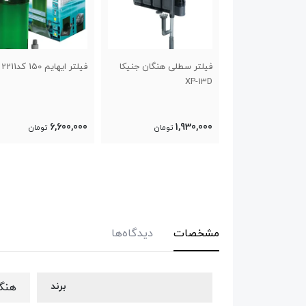
لی هنگان جنیکا
فیلتر ایهایم 150 کد2211
فیلتر خارجی ادیسه یو و
دار CFS-1200
15,660,000
6,600,000
1
تومان
تومان
17,740,000
تومان
مشخصات
دیدگاه‌ها
برند
هنگا