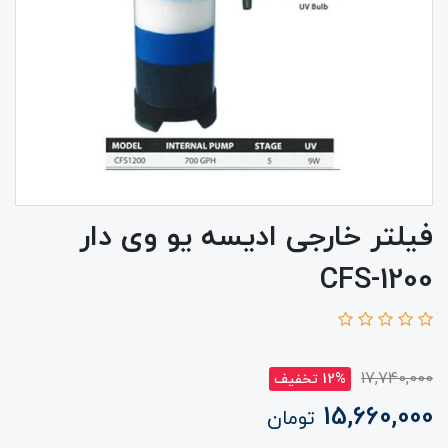
فیلتر خارجی ادیسه یو وی دار
CFS-1200
17,740,000
12% تخفیف
15,660,000
تومان