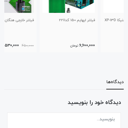
فیلتر ایهایم 150 کد2211
فیلتر خارجی هنگان AHF-560
530,000
6,600,000
تومان
450,000
تومان
دیدگاه‌ها
دیدگاه خود را بنویسید