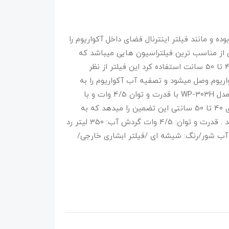
 و مانند فیلتر اینترنال فضای داخل آکواریوم را
 از مناسب ترین فیلتراسیون هایی میباشد که
میتوان این نوع فیلتر ها را برای آکواریوم های 40 تا 50 سانت استفاده کرد این فیلتر از نظر
اریوم وصل میشود و تصفیه آب آکواریوم را به
صورت کاملا عالی آنجام میدهد. فیلتر هنگ آن مدل WP-303H با قدرت و توان 4/5 وات و با
گردش آب 380 لیتر در ساعت برای آکواریوم های 40 تا 50 سانتی این تضمین را میدهد که به
عالی ترین شکل ممکن آب آکواریوم را تصفیه کند . قدرت و توان: 4/5 وات گردش آب: 350 لیتر رد
آب شور/رنگ: شیشه ای /فیلتر ابشاری خارجی/