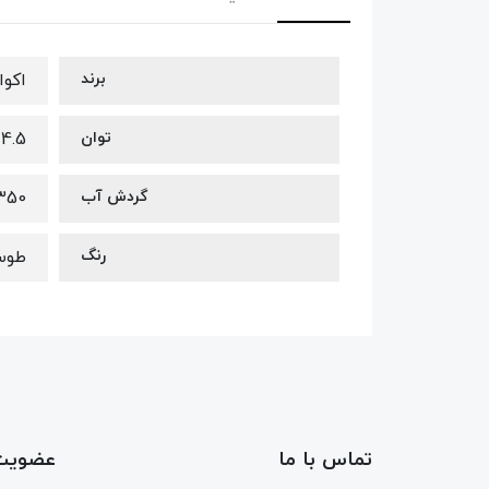
برند
اکوا
توان
4.5 وات
گردش آب
350 لیتر در س
رنگ
طوس
تماس با ما
عضویت 