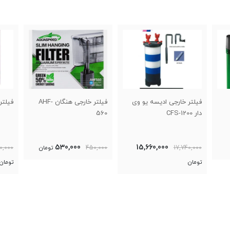
جی ادیسه یو وی
فیلتر خارجی هنگان AHF-
فیلتر سطلی اتمن CF-1200
560
5,857,000
530,000
15,660,000
450,000
تومان
6,800,000
تومان