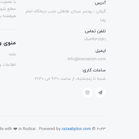
با عضویت 
آدرس:
مطلع شوی
گیلان ، رودسر میدان طالقانی جنب درمانگاه امام
هرهفته یک
رضا
تلفن تماس:
09034319141
منوی و
ایمیل:
خانه
info@iranvarium.com
اطلاعات و 
ساعات کاری:
شنبه تا پنجشنبه، از ساعت 9.30 الی 21.30
e with ❤️ in Rudsar . Powered by
razaabplus.com
© 2023