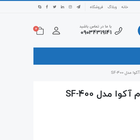
خانه
وبلاگ
فروشگاه
با ما در تماس باشید
0
09034319141
مدل SF-400
ا مدل SF-400