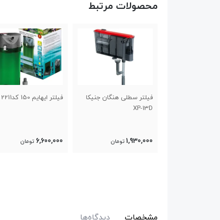
محصولات مرتبط
فیلتر سطلی هنگان جنیکا
فیلتر ایهایم 150 کد2211
فیلتر خار
XP-13D
دار CFS-1200
6,600,000
1,930,000
تومان
تومان
17,740,000
تومان
مشخصات
دیدگاه‌ها