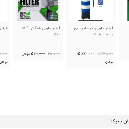
 یو وی
فیلتر خارجی هنگان AHF-
فیلتر سطلی اتمن CF-1200
560
5,857,000
530,000
15,6
450,000
تومان
6,800,000
تومان
ن جنیکا