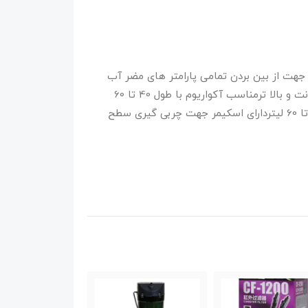
ته مدیای مختلف جهت از بین بردن تمامی پارامتر های مضر آب
توان 5.5 وات مناسب آکواریوم با ارتفاغ 30 سانت و بالا ترمناسب آکواریوم با طول 40 تا 60
سانت مناسب تصفیه آب آکواریوم با حجم 25 تا 60 لیتردارای اسکیمر جهت چربی گیری سطح