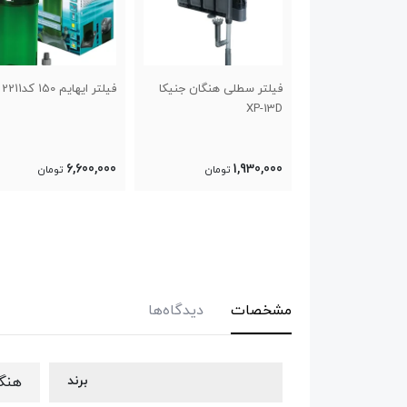
تر سطلی هنگان جنیکا
فیلتر ایهایم 150 کد2211
فیلتر خارجی ادیسه
XP-
دار CFS-1200
60,000
6,600,000
1,930,
تومان
تومان
17,740,000
تومان
مشخصات
دیدگاه‌ها
برند
هنگا