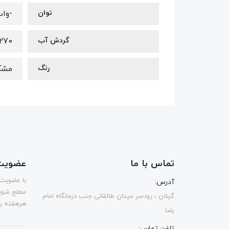
توان
-وا
گردش آب
270 لیتر در ساع
رنگ
مشک
تماس با ما
عضویت 
با عضویت 
آدرس:
مطلع شوی
گیلان ، رودسر میدان طالقانی جنب درمانگاه امام
هرهفته یک
رضا
تلفن تماس: