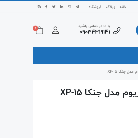
خانه
وبلاگ
فروشگاه
با ما در تماس باشید
0
09034319141
ل جنکا XP-15
 مدل جنکا XP-15