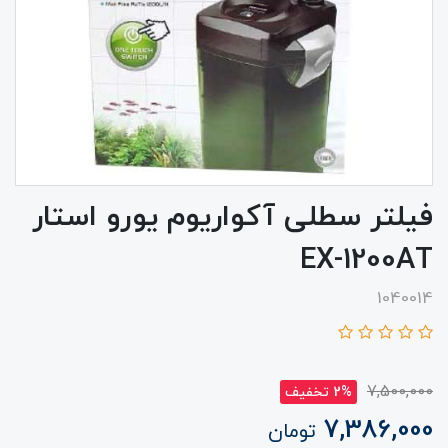
فیلتر سطلی آکواریوم یورو استار
EX-1200AT
1040014
7,500,000
2% تخفیف
7,386,000
تومان