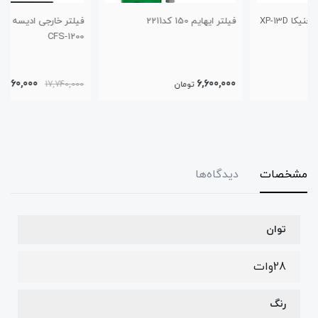
فیلتر ایهایم 150 کد2211
فیلتر خارجی ادیسه یو وی دار
CFS-1200
15,660,000
6,600,000
تومان
17,740,000
تومان
مشخصات
دیدگاه‌ها
توان
28وات
رنگ