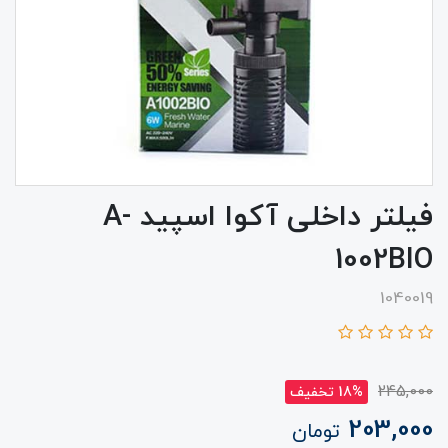
فیلتر داخلی آکوا اسپید A-
1002BIO
1040019
245,000
18% تخفیف
203,000
تومان