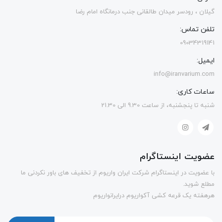
گیلان ، رودسر میدان طالقانی جنب درمانگاه امام رضا
تلفن تماس:
09034319141
ایمیل:
info@iranvarium.com
ساعات کاری:
شنبه تا پنجشنبه، از ساعت 9.30 الی 21.30
عضویت اینستاگرام
با عضویت در اینستاگرام شرکت ایران واریوم از تخفیف های باور نکردنی ما
مطلع شوید.
هرهفته یک قرعه کشی آکواریوم درایرانواریوم