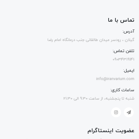
تماس با ما
آدرس:
گیلان ، رودسر میدان طالقانی جنب درمانگاه امام رضا
تلفن تماس:
09034319141
ایمیل:
info@iranvarium.com
ساعات کاری:
شنبه تا پنجشنبه، از ساعت 9.30 الی 21.30
عضویت اینستاگرام