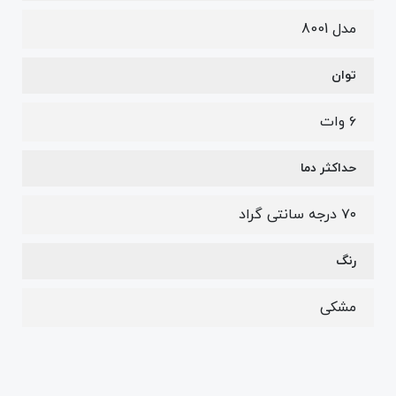
مدل 8001
توان
۶ وات
حداکثر دما
۷۰ درجه سانتی گراد
رنگ
مشکی