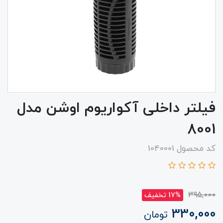
فیلتر داخلی آکواریوم اوشن مدل
8001
کد محصول 1040001
395,000
17% تخفیف
330,000
تومان