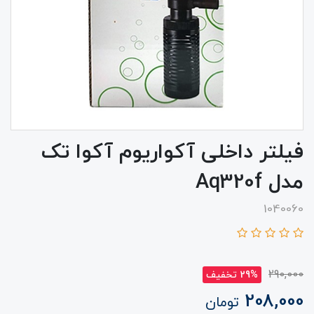
فیلتر داخلی آکواریوم آکوا تک
مدل Aq320f
1040060
290,000
29% تخفیف
208,000
تومان