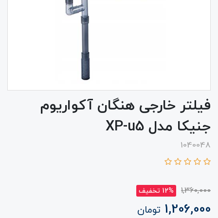
فیلتر خارجی هنگان آکواریوم
جنیکا مدل XP-u5
1040048
1,360,000
12% تخفیف
1,206,000
تومان