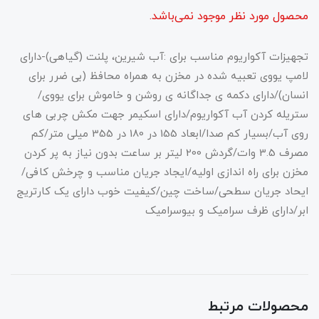
محصول مورد نظر موجود نمی‌باشد.
تجهیزات آکواریوم مناسب برای :آب شیرین، پلنت (گیاهی)-دارای
لامپ یووی تعبیه شده در مخزن به همراه محافظ (بی ضرر برای
انسان)/دارای دکمه ی جداگانه ی روشن و خاموش برای یووی/
ستریله کردن آب آکواریوم/دارای اسکیمر جهت مکش چربی های
روی آب/بسیار کم صدا/ابعاد 155 در 180 در 355 میلی متر/کم
مصرف 3.5 وات/گردش 200 لیتر بر ساعت بدون نیاز به پر کردن
مخزن برای راه اندازی اولیه/ایجاد جریان مناسب و چرخش کافی/
ایحاد جریان سطحی/ساخت چین/کیفیت خوب دارای یک کارتریج
ابر/دارای ظرف سرامیک و بیوسرامیک
محصولات مرتبط