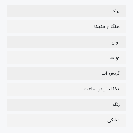
برند
هنگان جنیکا
توان
-وات
گردش آب
180 لیتر در ساعت
رنگ
مشکی