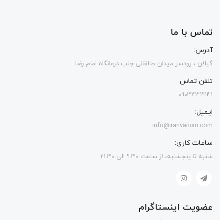
تماس با ما
آدرس:
گیلان ، رودسر میدان طالقانی جنب درمانگاه امام رضا
تلفن تماس:
09034319141
ایمیل:
info@iranvarium.com
ساعات کاری:
شنبه تا پنجشنبه، از ساعت 9.30 الی 21.30
عضویت اینستاگرام