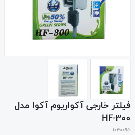
فیلتر خارجی آکواریوم آکوا مدل
HF-300
1040095