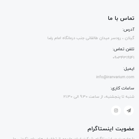
تماس با ما
آدرس:
گیلان ، رودسر میدان طالقانی جنب درمانگاه امام رضا
تلفن تماس:
09034319141
ایمیل:
info@iranvarium.com
ساعات کاری:
شنبه تا پنجشنبه، از ساعت 9.30 الی 21.30
عضویت اینستاگرام