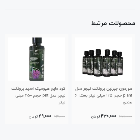
محصولات مرتبط
ر مدل
کود مایع هیومیک اسید پروتکت
کود محلول آبزیان پروتکت نیچر
plant حجم 125 میلی لیتر بسته 6
نیچر مدل pnt حجم 250 میلی
مدل اسپارکل پلاس حجم 250
لیتر
میلی لیتر
49,000
63,000
تومان