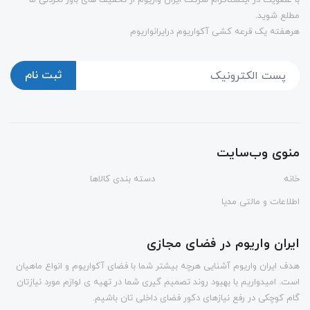
با عضویت در اینستاگرام شرکت ایران واریوم از تخفیف های باور نکردنی ما
مطلع شوید.
هرهفته یک قرعه کشی آکواریوم درایرانواریوم
ثبت نام
منوی وب‌سایت
خانه
دسته بندی کالاها
اطلاعات و مالتی مدیا
ایران واریوم در فضای مجازی
هدف ایران واریوم آشنایی هرچه بیشتر شما با فضای آکواریوم و انواع ماهیان
است. امیدواریم با بهبود روند تصمیم گیری شما در تهیه ی لوازم مورد نیازتان
گام کوچکی در رفع نیازهای دکور فضای داخلی تان باشیم.