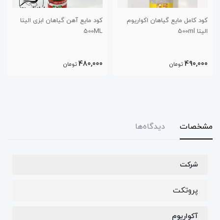
ریوم
کود مایع آهن گیاهان ابزی الیتا
کود مایع نیتروژن گیاهان ابزی
500ML
الیتا 500ML
480,000
480,000
تومان
تومان
مشخصات
دیدگاه‌ها
شرکت
پروتکت
آکواریوم