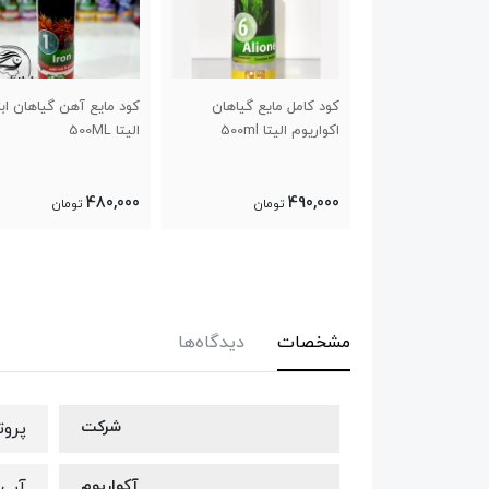
د کامل مایع گیاهان
کود مایع آهن گیاهان ابزی
کود مایع نیتروژن
اریوم الیتا 500ml
الیتا 500ML
ابزی الیتا 500ML
480,000
480,000
490,0
تومان
تومان
تومان
مشخصات
دیدگاه‌ها
شرکت
پرو
آکواریوم
آب 