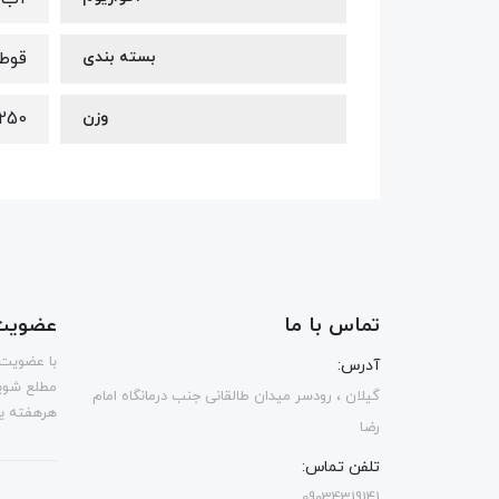
بسته بندی
قوط
وزن
250 گرم
تماس با ما
عضویت 
با عضویت 
آدرس:
مطلع شوی
گیلان ، رودسر میدان طالقانی جنب درمانگاه امام
هرهفته یک
رضا
تلفن تماس:
09034319141