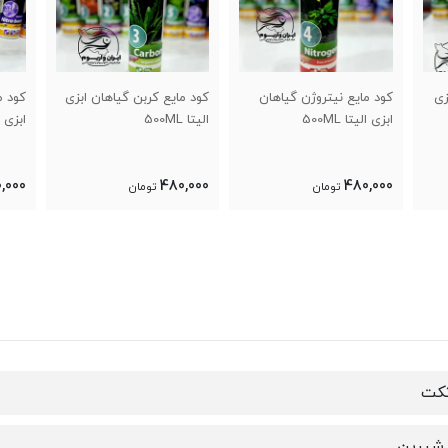
 گیاهان
کود مایع کربن گیاهان ابزی
کود مایع پتاسیم گیاهان
الیتا 500ML
ابزی الیتا 500ML
480,000
480,000
تومان
تومان
تکت
شیرین