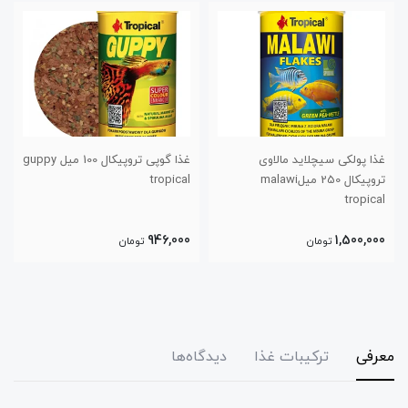
غذا گوپی تروپیکال 100 میل guppy
غذا مینی استیک سوپر گلدف
tropical
تروپیکال 250 میل
1,350,000
946,000
تومان
تومان
معرفی
ترکیبات غذا
دیدگاه‌ها