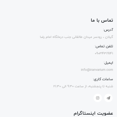
تماس با ما
آدرس:
گیلان ، رودسر میدان طالقانی جنب درمانگاه امام رضا
تلفن تماس:
09034319141
ایمیل:
info@iranvarium.com
ساعات کاری:
شنبه تا پنجشنبه، از ساعت 9.30 الی 21.30
عضویت اینستاگرام