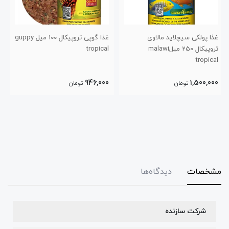
غذا گوپی تروپیکال 100 میل guppy
غذا مینی استیک سوپر گلدفیش
tropical
تروپیکال 250 میل
1,350,000
946,000
تومان
تومان
مشخصات
دیدگاه‌ها
شرکت سازنده