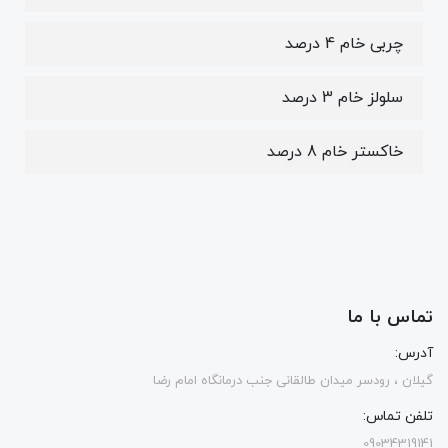
چربی خام 4 درصد
سلولز خام 3 درصد
خاکستر خام 8 درصد
تماس با ما
آدرس:
گیلان ، رودسر میدان طالقانی جنب درمانگاه امام رضا
تلفن تماس:
09034319141