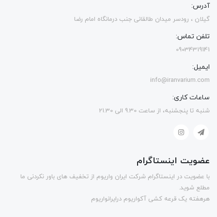
آدرس:
گیلان ، رودسر میدان طالقانی جنب درمانگاه امام رضا
تلفن تماس:
09034319141
ایمیل:
info@iranvarium.com
ساعات کاری:
شنبه تا پنجشنبه، از ساعت 9.30 الی 21.30
عضویت اینستاگرام
با عضویت در اینستاگرام شرکت ایران واریوم از تخفیف های باور نکردنی ما
مطلع شوید.
هرهفته یک قرعه کشی آکواریوم درایرانواریوم