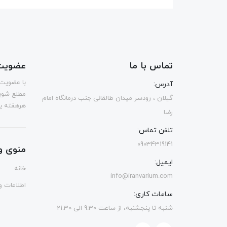
تماس با ما
عضویت 
با عضویت 
آدرس:
مطلع شوی
گیلان ، رودسر میدان طالقانی جنب درمانگاه امام
هرهفته یک
رضا
تلفن تماس:
09034319141
منوی و
ایمیل:
خانه
info@iranvarium.com
اطلاعات و 
ساعات کاری:
شنبه تا پنجشنبه، از ساعت 9.30 الی 21.30