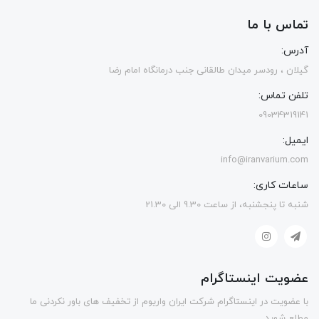
تماس با ما
آدرس:
گیلان ، رودسر میدان طالقانی جنب درمانگاه امام رضا
تلفن تماس:
09034319141
ایمیل:
info@iranvarium.com
ساعات کاری:
شنبه تا پنجشنبه، از ساعت 9.30 الی 21.30
عضویت اینستاگرام
با عضویت در اینستاگرام شرکت ایران واریوم از تخفیف های باور نکردنی ما
مطلع شوید.