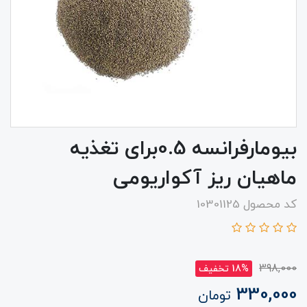
بیومارفرانسه 0.5برای تغذیه
ماهیان ریز آکواریومی
کد محصول 10301125
398,000
18% تخفیف
330,000
تومان