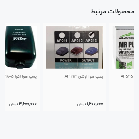
محصولات مرتبط
پمپ هوا اوشن AP 213
پمپ هوا اکوا AP-9805
3,600,000
1,200,000
تومان
تومان