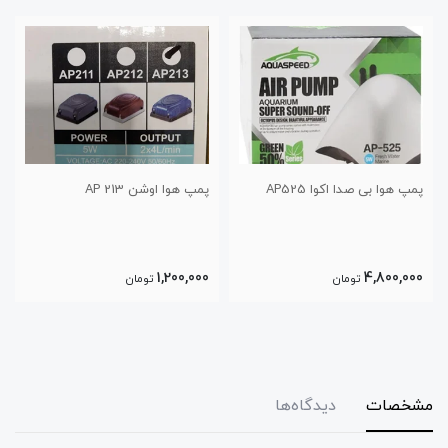
پمپ هوا اوشن AP 213
پمپ هوا اکوا AP-9805
3,600,000
1,200,000
تومان
تومان
مشخصات
دیدگاه‌ها