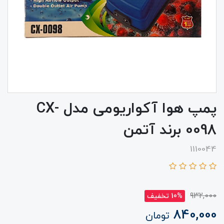
پمپ هوا آکواریومی مدل CX-
0098 برند آتمن
1110044
932,000
10% تخفیف
840,000
تومان