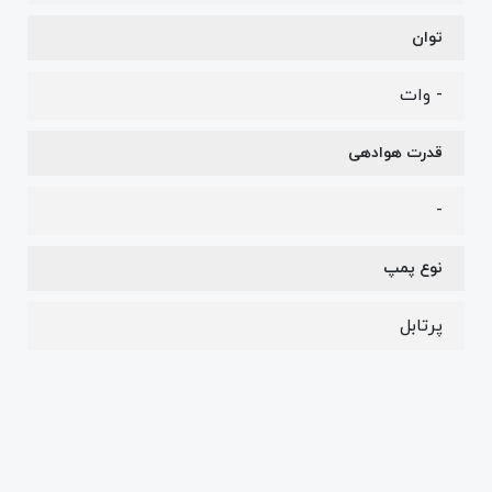
توان
- وات
قدرت هوادهی
-
نوع پمپ
پرتابل