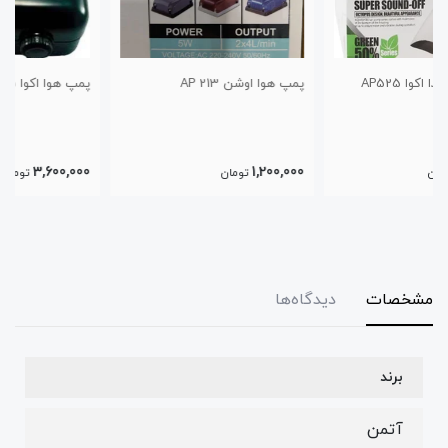
پمپ هوا اوشن AP 213
پمپ هوا اکوا AP-9805
3,600,000
1,200,000
تومان
تومان
مشخصات
دیدگاه‌ها
برند
آتمن