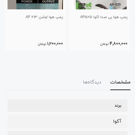
پمپ هوا اوشن AP 213
پمپ هوا اکوا AP-9805
3,600,000
1,200,000
تومان
تومان
مشخصات
دیدگاه‌ها
برند
آکوا