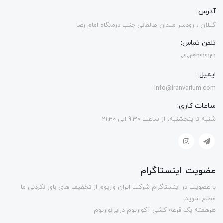
آدرس:
گیلان ، رودسر میدان طالقانی جنب درمانگاه امام رضا
تلفن تماس:
09034319141
ایمیل:
info@iranvarium.com
ساعات کاری:
شنبه تا پنجشنبه، از ساعت 9.30 الی 21.30
عضویت اینستاگرام
با عضویت در اینستاگرام شرکت ایران واریوم از تخفیف های باور نکردنی ما
مطلع شوید.
هرهفته یک قرعه کشی آکواریوم درایرانواریوم