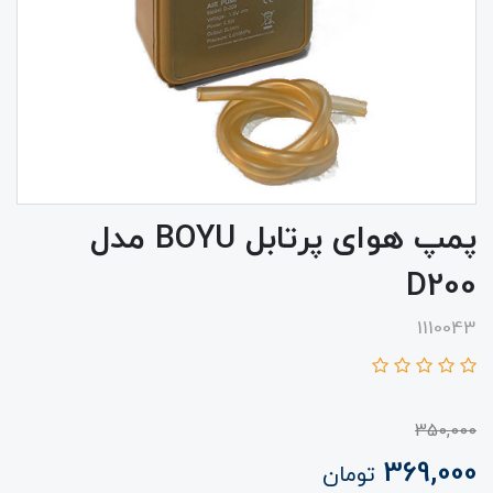
پمپ هوای پرتابل BOYU مدل
D200
1110043
350,000
369,000
تومان