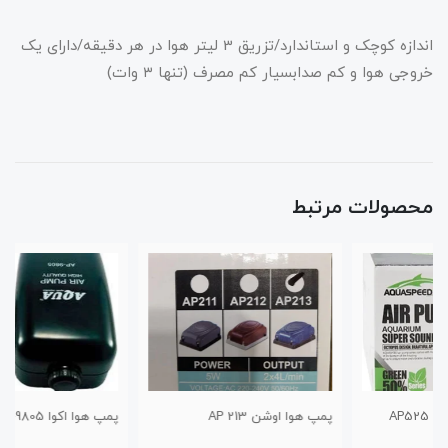
اندازه کوچک و استاندارد/تزريق 3 ليتر هوا در هر دقيقه/دارای یک
خروجی هوا و کم صدابسیار کم مصرف (تنها ۳ وات)
محصولات مرتبط
پمپ هوا اوشن AP 213
پمپ هوا اکوا AP-9805