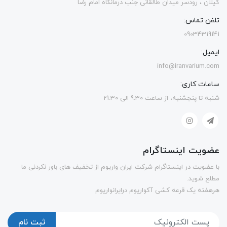
گیلان ، رودسر میدان طالقانی جنب درمانگاه امام رضا
تلفن تماس:
09034319141
ایمیل:
info@iranvarium.com
ساعات کاری:
شنبه تا پنجشنبه، از ساعت 9.30 الی 21.30
عضویت اینستاگرام
با عضویت در اینستاگرام شرکت ایران واریوم از تخفیف های باور نکردنی ما
مطلع شوید.
هرهفته یک قرعه کشی آکواریوم درایرانواریوم
ثبت نام