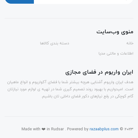
منوی وب‌سایت
خانه
دسته بندی کالاها
اطلاعات و مالتی مدیا
ایران واریوم در فضای مجازی
هدف ایران واریوم آشنایی هرچه بیشتر شما با فضای آکواریوم و انواع ماهیان
است. امیدواریم با بهبود روند تصمیم گیری شما در تهیه ی لوازم مورد نیازتان
گام کوچکی در رفع نیازهای دکور فضای داخلی تان باشیم.
Made with ❤️ in Rudsar . Powered by
razaabplus.com
© 2023