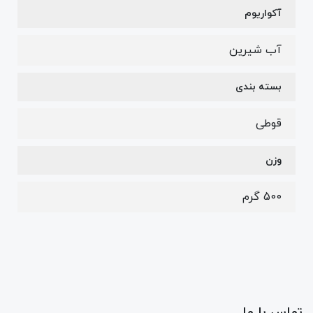
آکواریوم
آب شیرین
بسته بندی
قوطی
وزن
500 گرم
تماس با ما