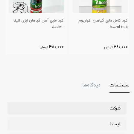
یوم
کود مایع آهن گیاهان ابزی الیتا
کود مایع نیتروژن گیاهان ابزی
500ML
الیتا 500ML
480,000
480,000
تومان
تومان
مشخصات
دیدگاه‌ها
شرکت
ایستا