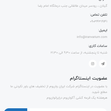
گیلان ، رودسر میدان طالقانی جنب درمانگاه امام رضا
تلفن تماس:
09034319141
ایمیل:
info@iranvarium.com
ساعات کاری:
شنبه تا پنجشنبه، از ساعت 9.30 الی 21.30
عضویت اینستاگرام
با عضویت در اینستاگرام شرکت ایران واریوم از تخفیف های باور نکردنی ما
مطلع شوید.
هرهفته یک قرعه کشی آکواریوم درایرانواریوم