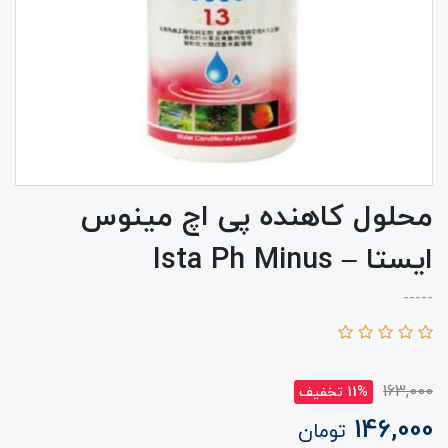
محلول کاهنده پی اچ مینوس
ایستا – Ista Ph Minus
-----
163,000
11% تخفیف
146,000
تومان