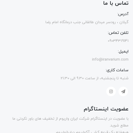
تماس با ما
آدرس:
گیلان ، رودسر میدان طالقانی جنب درمانگاه امام رضا
تلفن تماس:
09034319141
ایمیل:
info@iranvarium.com
ساعات کاری:
شنبه تا پنجشنبه، از ساعت 9.30 الی 21.30
عضویت اینستاگرام
با عضویت در اینستاگرام شرکت ایران واریوم از تخفیف های باور نکردنی ما
مطلع شوید.
هرهفته یک قرعه کشی آکواریوم درایرانواریوم