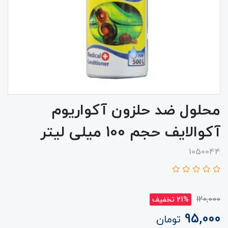
محلول ضد حلزون آکواریوم
آکوالایف حجم 100 میلی لیتر
1050044
120,000
21% تخفیف
95,000
تومان