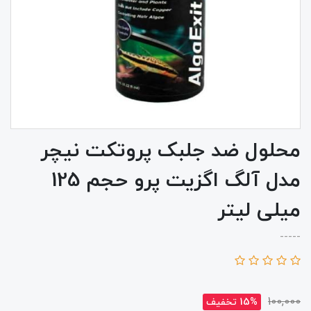
محلول ضد جلبک پروتکت نیچر
مدل آلگ اگزیت پرو حجم 125
میلی لیتر
-----
100,000
15% تخفیف