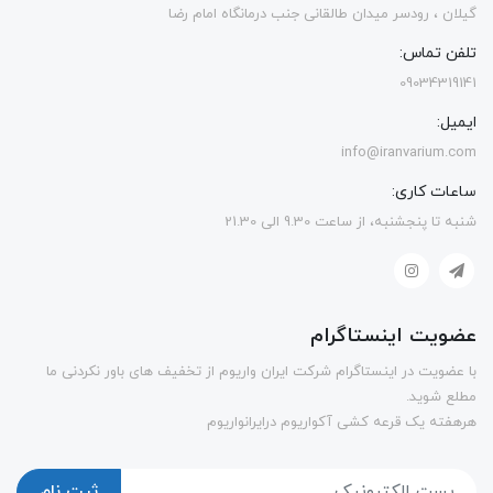
گیلان ، رودسر میدان طالقانی جنب درمانگاه امام رضا
تلفن تماس:
09034319141
ایمیل:
info@iranvarium.com
ساعات کاری:
شنبه تا پنجشنبه، از ساعت 9.30 الی 21.30
عضویت اینستاگرام
با عضویت در اینستاگرام شرکت ایران واریوم از تخفیف های باور نکردنی ما
مطلع شوید.
هرهفته یک قرعه کشی آکواریوم درایرانواریوم
ثبت نام