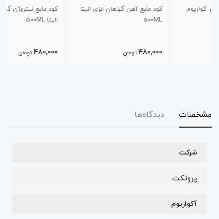
کود مایع آهن گیاهان ابزی الیتا
کود مایع نیتروژن گیاهان ابزی
500ML
الیتا 500ML
480,000
480,000
تومان
تومان
مشخصات
دیدگاه‌ها
شرکت
پروتکت
آکواریوم