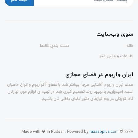
منوی وب‌سایت
خانه
دسته بندی کالاها
اطلاعات و مالتی مدیا
ایران واریوم در فضای مجازی
هدف ایران واریوم آشنایی هرچه بیشتر شما با فضای آکواریوم و انواع ماهیان
است. امیدواریم با بهبود روند تصمیم گیری شما در تهیه ی لوازم مورد نیازتان
گام کوچکی در رفع نیازهای دکور فضای داخلی تان باشیم.
Made with ❤️ in Rudsar . Powered by
razaabplus.com
© 2023