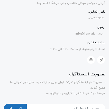
گیلان ، رودسر میدان طالقانی جنب درمانگاه امام رضا
تلفن تماس:
09034319141
ایمیل:
info@iranvarium.com
ساعات کاری:
شنبه تا پنجشنبه، از ساعت 9.30 الی 21.30
عضویت اینستاگرام
با عضویت در اینستاگرام شرکت ایران واریوم از تخفیف های باور نکردنی ما
مطلع شوید.
هرهفته یک قرعه کشی آکواریوم درایرانواریوم
ثبت نام