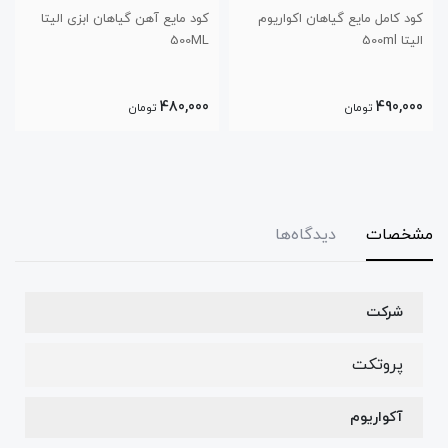
ان اکواریوم
کود مایع آهن گیاهان ابزی الیتا
کود مایع نیتروژن گیاه
500ML
الیتا 500ML
480,000
480,000
تومان
تومان
مشخصات
دیدگاه‌ها
شرکت
پروتکت
آکواریوم