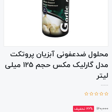
محلول ضدعفونی آبزیان پروتکت
مدل گارلیک مکس حجم 125 میلی
لیتر
-----
120,000
26% تخفیف